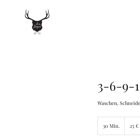
Zum Jäger
Beim Grünen Jäger 3, 20359 Hamburg
3-6-9-1
Waschen, Schneide
25
Euro
30 Min.
3
25 €
0