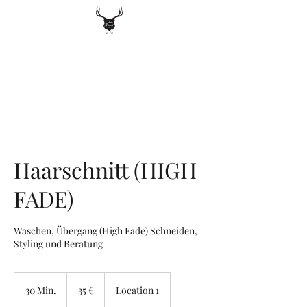
040 88887061
Zum Jäger
Beim Grünen Jäger 3, 20359 Hamburg
Haarschnitt (HIGH
FADE)
Waschen, Übergang (High Fade) Schneiden,
Styling und Beratung
35
Euro
30 Min.
3
35 €
Location 1
0